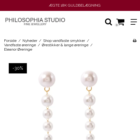
ÆGTE 18K GULDBELÆGNING
0
Forside
/
Nyheder
/
Shop vandfaste smykker
/
Vandfaste øreringe
/
Ørestikker & lange øreringe
/
Eleanor Øreringe
-30%