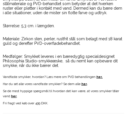
stålmateriale og PVD-behandlet som betyder at det hverken
ruster eller pletter i kontakt med vand. Dermed kan du bære dem
i alle situationer, uden de mister sin flotte farve og udtryk.
Størrelse: 5,3 cm. i længden.
Materiale: Zirkon sten, perler, rustfrit stål som belagt med 18 karat
guld og derefter PVD-overfladebehandlet.
Medfølger: Smykket leveres i en bæredygtig specialdesignet
Philosophia Studio-smykkeæske, så du nemt kan opbevare dit
smykke, når du ikke bærer det.
Vandfaste smykker, hvordan? Læs mere om PVD behandlingen
her.
Har du set alle vores vandfaste smykker? Se dem alle
her
.
Se de mest hyppige spørgsmål til hvordan det kan være, at vores smykker tåler
vand
her
.
Fri fragt ved køb over 499 DKK.