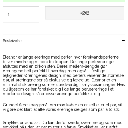
KØB
Beskrivelse
Eleanor er lange øreringe med perler, hvor ferskvandsperlerne
bliver mindre og mindre fra toppen. De lange perleøreringe
afsluttes med en zirkon sten. Deres mellem-længde gør
øreringene helt perfekt til hverdag, men også til festlige
lejligheder. Øreringenes design, med perlers varierende størrelse
gør, at øreringene ser så ekslusive og lækre ud. Eleanor er en
minimalistisk ørering som er uundværdig i smykkesamlingen. Hvis
du ligesom os har forelsket dig i de lange perleøreringe i et
moderne design, så er disse øreringe perfekte til dig.
Grundet flere spørgsmål om man køber en enkelt eller et par, vil
vi gøre det klart, at alle vores øreringe sælges som par, á to stk.
Smykket er vandfast. Du kan derfor svede, svømme og sole med
smykket på uden, at det mister sin farve. Smykket er i et rustfrit