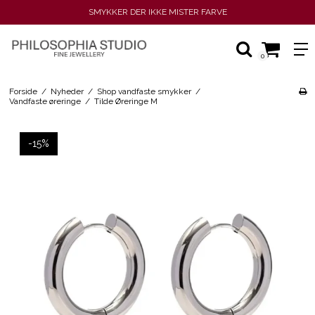
ÆGTE 18K GULDBELÆGNING
0
Forside
/
Nyheder
/
Shop vandfaste smykker
/
Vandfaste øreringe
/
Tilde Øreringe M
-15%