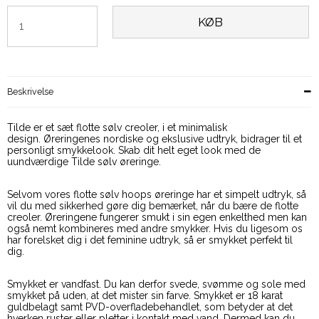
KØB
Beskrivelse
Tilde er et sæt flotte sølv creoler, i et minimalisk
design. Øreringenes nordiske og ekslusive udtryk, bidrager til et
personligt smykkelook. Skab dit helt eget look med de
uundværdige Tilde sølv øreringe.
Selvom vores flotte sølv hoops øreringe har et simpelt udtryk, så
vil du med sikkerhed gøre dig bemærket, når du bære de flotte
creoler. Øreringene fungerer smukt i sin egen enkelthed men kan
også nemt kombineres med andre smykker. Hvis du ligesom os
har forelsket dig i det feminine udtryk, så er smykket perfekt til
dig.
Smykket er vandfast. Du kan derfor svede, svømme og sole med
smykket på uden, at det mister sin farve. Smykket er 18 karat
guldbelagt samt PVD-overfladebehandlet, som betyder at det
hverken ruster eller pletter i kontakt med vand. Dermed kan du