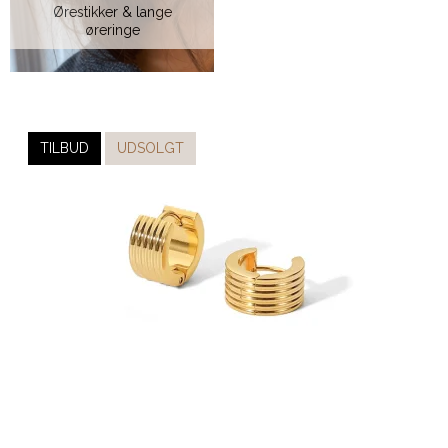
Ørestikker & lange
øreringe
TILBUD
UDSOLGT