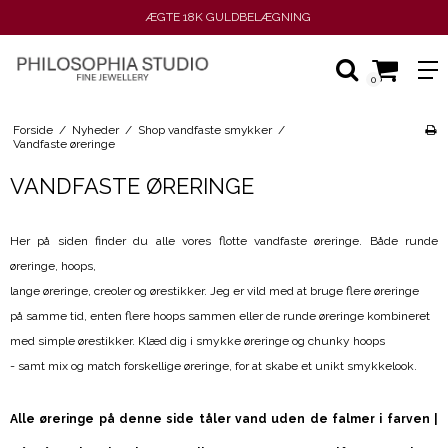
ÆGTE 18K GULDBELÆGNING
0
Forside
/
Nyheder
/
Shop vandfaste smykker
/
Vandfaste øreringe
VANDFASTE ØRERINGE
Her på siden finder du alle vores flotte vandfaste øreringe. Både runde
øreringe, hoops,
lange øreringe, creoler og ørestikker. Jeg er vild med at bruge flere øreringe
på samme tid, enten flere hoops sammen eller de runde øreringe kombineret
med simple ørestikker. Klæd dig i smykke øreringe og chunky hoops
- samt mix og match forskellige øreringe, for at skabe et unikt smykkelook.
Alle øreringe på denne side tåler vand uden de falmer i farven |