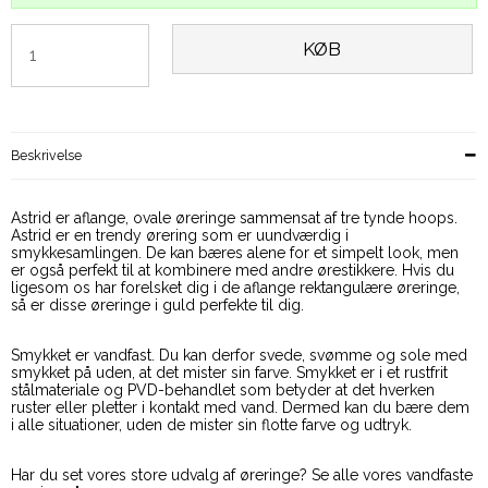
KØB
Beskrivelse
Astrid er aflange, ovale øreringe sammensat af tre tynde hoops.
Astrid er en trendy ørering som er uundværdig i
smykkesamlingen. De kan bæres alene for et simpelt look, men
er også perfekt til at kombinere med andre ørestikkere. Hvis du
ligesom os har forelsket dig i de aflange rektangulære øreringe,
så er disse øreringe i guld perfekte til dig.
Smykket er vandfast. Du kan derfor svede, svømme og sole med
smykket på uden, at det mister sin farve. Smykket er i et rustfrit
stålmateriale og PVD-behandlet som betyder at det hverken
ruster eller pletter i kontakt med vand. Dermed kan du bære dem
i alle situationer, uden de mister sin flotte farve og udtryk.
Har du set vores store udvalg af øreringe? Se
alle vores vandfaste