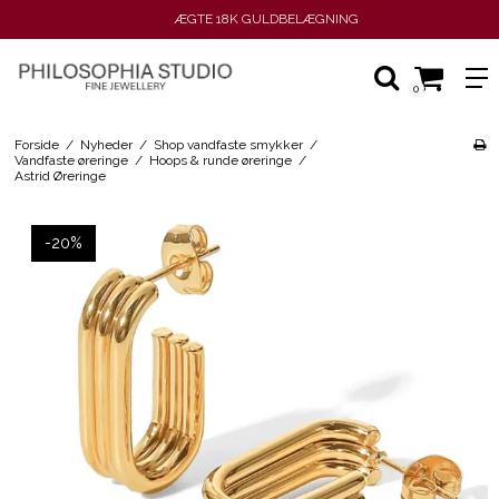
ÆGTE 18K GULDBELÆGNING
0
Forside
/
Nyheder
/
Shop vandfaste smykker
/
Vandfaste øreringe
/
Hoops & runde øreringe
/
Astrid Øreringe
-20%