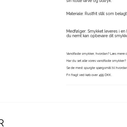
sin flotte farve og udtryk.
Materiale: Rustfrit stål som bel
Medfølger: Smykket leveres i en
du nemt kan opbevare dit smykke
Vandfaste smykker, hvordan? Læs mere
Har du set alle vores vandfaste smykker?
Se de mest spurgte spørgsmål til hvorda
Fri fragt ved køb over 499 DKK.
R