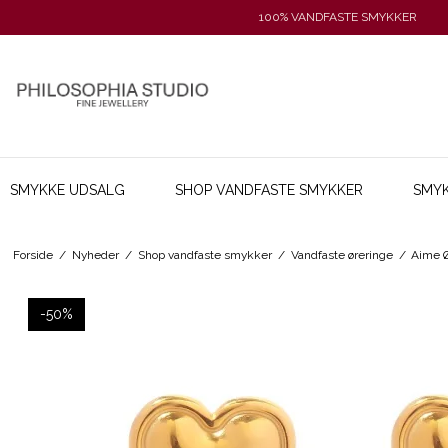
100% VANDFASTE SMYKKER
SMYKKE UDSALG
SHOP VANDFASTE SMYKKER
SMYK
Forside
/
Nyheder
/
Shop vandfaste smykker
/
Vandfaste øreringe
/
Aime Ø
-50%