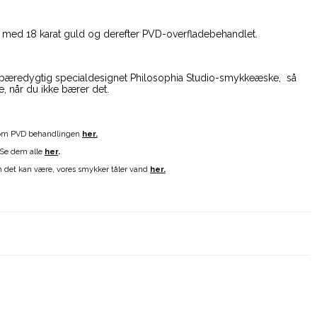
agt med 18 karat guld og derefter PVD-overfladebehandlet.
 bæredygtig specialdesignet Philosophia Studio-smykkeæske, så
, når du ikke bærer det.
 om PVD behandlingen
her.
 Se dem alle
her
.
n det kan være, vores smykker tåler vand
her.