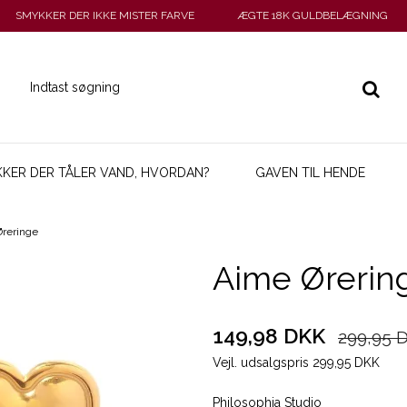
SMYKKER DER IKKE MISTER FARVE
ÆGTE 18K GULDBELÆGNING
KER DER TÅLER VAND, HVORDAN?
GAVEN TIL HENDE
reringe
Aime Ørerin
149,98 DKK
299,95 
Vejl. udsalgspris 299,95 DKK
Philosophia Studio