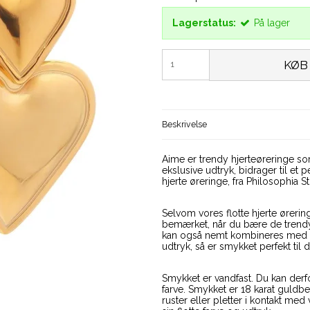
Lagerstatus:
På lager
KØB
Beskrivelse
Aime er trendy hjerteøreringe s
ekslusive udtryk, bidrager til e
hjerte øreringe, fra Philosophia 
Selvom vores flotte hjerte ørerin
bemærket, når du bære de trendy
kan også nemt kombineres med an
udtryk, så er smykket perfekt til d
Smykket er vandfast. Du kan der
farve. Smykket er 18 karat guld
ruster eller pletter i kontakt me