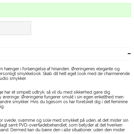
om hænger i forlængelse af hinanden. Øreringenes elegante og
t personligt smykkelook. Skab dit helt eget look med de charmerende
Studio smykker.
ge har et simpelt udtryk, så vil du med sikkerhed gøre dig
 øreringe. Øreringene fungerer smukt i sin egen enkelthed men
dre smykker. Hvis du ligesom os har forelsket dig i det feminine
ig.
for svede, svømme og sole med smykket på uden, at det mister sin
belagt samt PVD-overfladebehandlet, som betyder at det hverken
d vand. Dermed kan du bære den i alle situationer, uden den mister