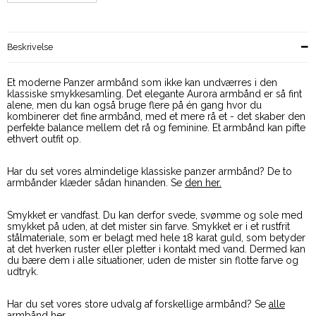
Beskrivelse
Et moderne Panzer armbånd som ikke kan undværres i den
klassiske smykkesamling. Det elegante Aurora armbånd er så fint
alene, men du kan også bruge flere på én gang hvor du
kombinerer det fine armbånd, med et mere rå et - det skaber den
perfekte balance mellem det rå og feminine. Et armbånd kan pifte
ethvert outfit op.
Har du set vores almindelige klassiske panzer armbånd? De to
armbånder klæder sådan hinanden. Se
den her.
Smykket er vandfast. Du kan derfor svede, svømme og sole med
smykket på uden, at det mister sin farve. Smykket er i et rustfrit
stålmateriale, som er belagt med hele 18 karat guld, som betyder
at det hverken ruster eller pletter i kontakt med vand. Dermed kan
du bære dem i alle situationer, uden de mister sin flotte farve og
udtryk.
Har du set vores store udvalg af forskellige armbånd? Se
alle
armbånd her.