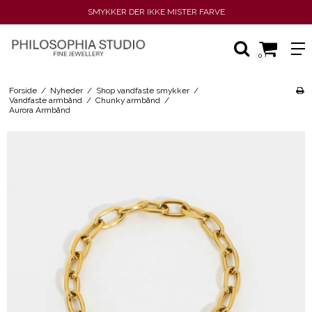
SMYKKER DER IKKE MISTER FARVE
0
Forside
/
Nyheder
/
Shop vandfaste smykker
/
Vandfaste armbånd
/
Chunky armbånd
/
Aurora Armbånd