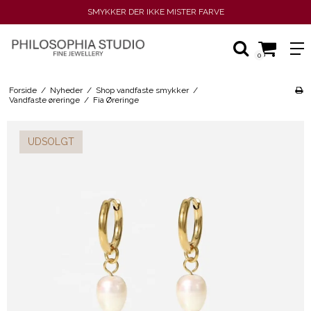
SMYKKER DER IKKE MISTER FARVE
0
Forside
/
Nyheder
/
Shop vandfaste smykker
/
Vandfaste øreringe
/
Fia Øreringe
UDSOLGT