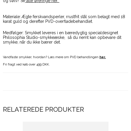
og sølv? Se
alle øreringe her.
Materiale: Ægte ferskvandsperler, rrustfrit stål som belagt med 18
karat guld og derefter PVD-overfladebehandlet.
Medfølger: Smykket leveres i en bæredygtig specialdesignet
Philosophia Studio-smykkeæske, så du nemt kan opbevare dit
smykke, når du ikke bærer det.
Vandfaste smykker, hvordan? Læs mere om PVD behandlingen
her.
Fri fragt ved køb over 499 DKK.
RELATEREDE PRODUKTER