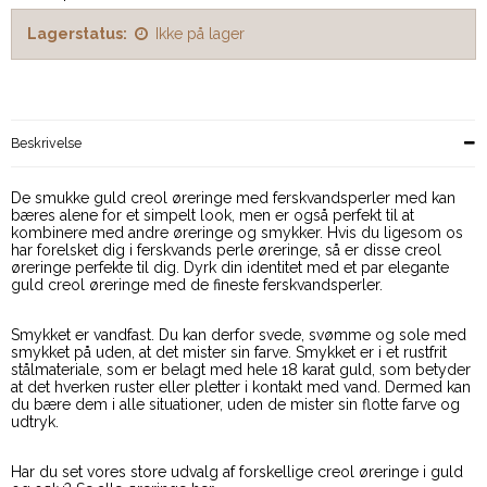
Lagerstatus:
Ikke på lager
Beskrivelse
De smukke guld creol øreringe med ferskvandsperler med kan
bæres alene for et simpelt look, men er også perfekt til at
kombinere med andre øreringe og smykker. Hvis du ligesom os
har forelsket dig i ferskvands perle øreringe, så er disse creol
øreringe perfekte til dig. Dyrk din identitet med et par elegante
guld creol øreringe med de fineste ferskvandsperler.
Smykket er vandfast. Du kan derfor svede, svømme og sole med
smykket på uden, at det mister sin farve. Smykket er i et rustfrit
stålmateriale, som er belagt med hele 18 karat guld, som betyder
at det hverken ruster eller pletter i kontakt med vand. Dermed kan
du bære dem i alle situationer, uden de mister sin flotte farve og
udtryk.
Har du set vores store udvalg af forskellige creol øreringe i guld